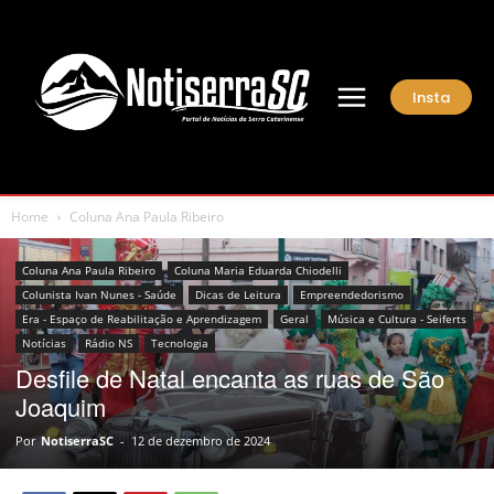
Insta
Home
Coluna Ana Paula Ribeiro
Coluna Ana Paula Ribeiro
Coluna Maria Eduarda Chiodelli
Colunista Ivan Nunes - Saúde
Dicas de Leitura
Empreendedorismo
Era - Espaço de Reabilitação e Aprendizagem
Geral
Música e Cultura - Seiferts
Notícias
Rádio NS
Tecnologia
Desfile de Natal encanta as ruas de São
Joaquim
Por
NotiserraSC
-
12 de dezembro de 2024