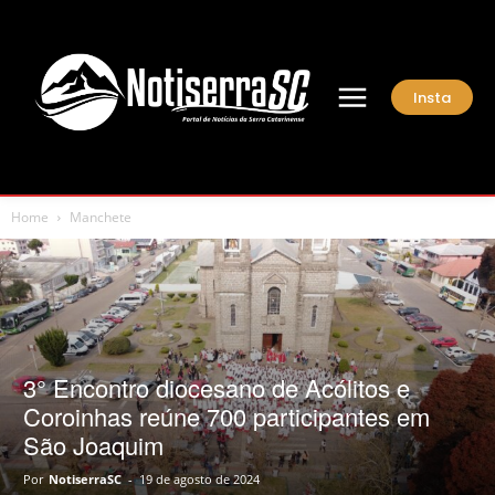
Insta
Home
Manchete
3° Encontro diocesano de Acólitos e
Coroinhas reúne 700 participantes em
São Joaquim
Por
NotiserraSC
-
19 de agosto de 2024