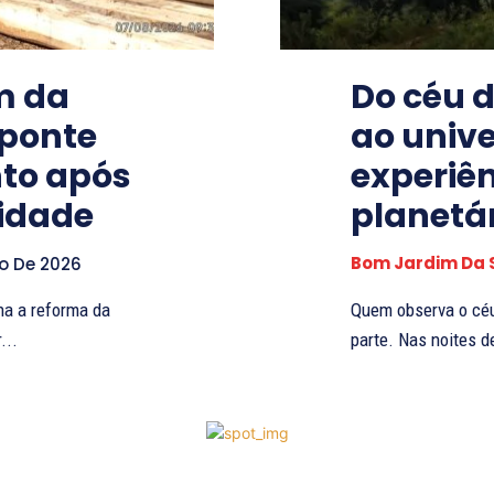
m da
Do céu 
 ponte
ao univ
nto após
experiê
idade
planetár
Bom Jardim Da 
o De 2026
na a reforma da
Quem observa o céu
...
parte. Nas noites de