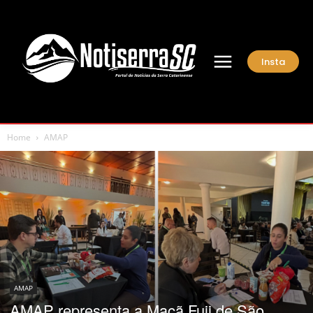
Insta
Home
AMAP
AMAP
AMAP representa a Maçã Fuji de São