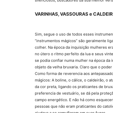
silenciosos, buscadores da sua melhor vers
VARINHAS, VASSOURAS e CALDEIR
Sim, segue o uso de todos esses instrumen
“instrumentos mágicos” são geralmente ligad
colher. Na época da inquisição mulheres era
no útero o ritmo perfeito da lua e seus vint
se podia confiar numa mulher na época da 
objeto da velha bruxaria. Claro que o poder
Como forma de reverencia aos antepassado
mágicos: A boline, o cálice, o caldeirão, o a
da cor preta, ligando os praticantes de brux
preferencia de vestuário, se dá pela prote
campo energético. E não há como esquecer d
pessoas que não eram praticantes do catolic
ajudava a se camuflarem em suas fugas.