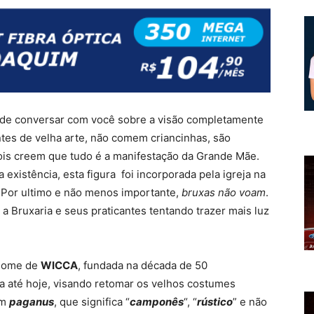
a de conversar com você sobre a visão completamente
antes de velha arte, não comem criancinhas, são
pois creem que tudo é a manifestação da Grande Mãe.
existência, esta figura foi incorporada pela igreja na
. Por ultimo e não menos importante,
bruxas não voam
.
 a Bruxaria e seus praticantes tentando trazer mais luz
 nome de
WICCA
, fundada na década de 50
a até hoje, visando retomar os velhos costumes
im
paganus
, que significa “
camponês
“, “
rústico
” e não