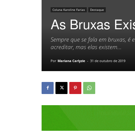
Coluna Karoline Farias
Destaque
As Bruxas Exi
Sempre que se fala em bruxas, é e
acreditar, mas elas existem...
Por
Mariana Carlyzie
-
31 de outubro de 2019