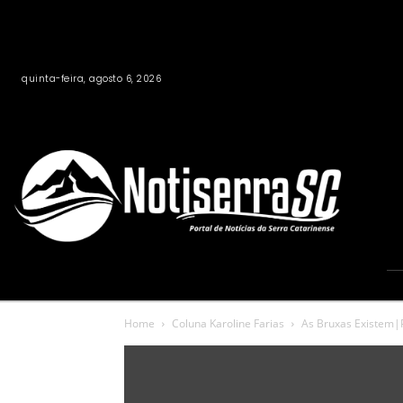
quinta-feira, agosto 6, 2026
Home
Coluna Karoline Farias
As Bruxas Existem|P