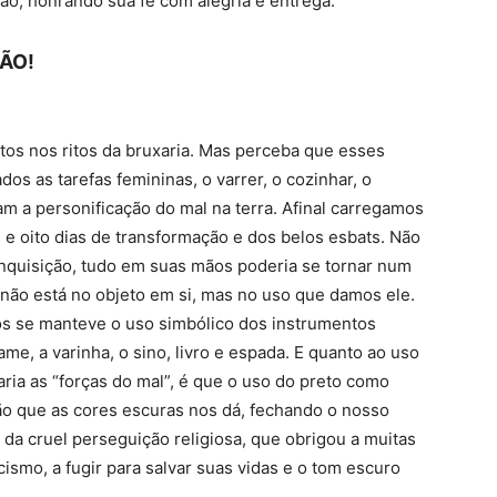
ão, honrando sua fé com alegria e entrega.
ÃO!
tos nos ritos da bruxaria. Mas perceba que esses
os as tarefas femininas, o varrer, o cozinhar, o
m a personificação do mal na terra. Afinal carregamos
e e oito dias de transformação e dos belos esbats. Não
inquisição, tudo em suas mãos poderia se tornar num
 não está no objeto em si, mas no uso que damos ele.
s se manteve o uso simbólico dos instrumentos
tame, a varinha, o sino, livro e espada. E quanto ao uso
aria as “forças do mal”, é que o uso do preto como
ção que as cores escuras nos dá, fechando o nosso
a cruel perseguição religiosa, que obrigou a muitas
ismo, a fugir para salvar suas vidas e o tom escuro