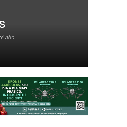
s
té não