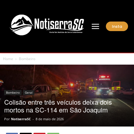
Insta
Home
Bombeiro
Bombeiro
Geral
Colisão entre três veículos deixa dois
mortos na SC-114 em São Joaquim
Por
NotiserraSC
-
8 de maio de 2026