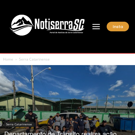
Insta
Home
Serra Catarinense
Serra Catarinense
Departamento de Trânsito realiza ação