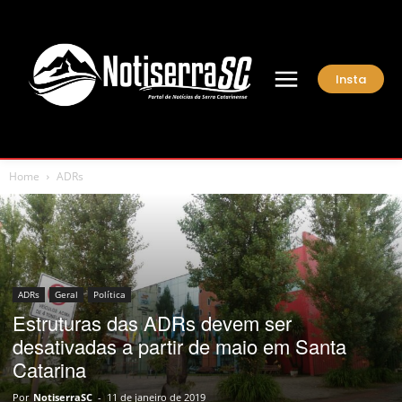
Insta
Home
ADRs
ADRs
Geral
Política
Estruturas das ADRs devem ser
desativadas a partir de maio em Santa
Catarina
Por
NotiserraSC
-
11 de janeiro de 2019