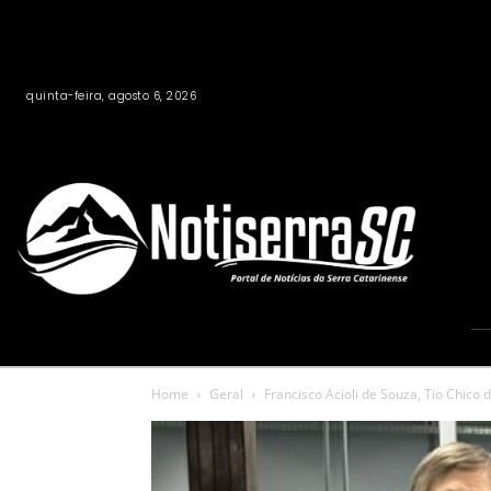
quinta-feira, agosto 6, 2026
Home
Geral
Francisco Acioli de Souza, Tio Chico