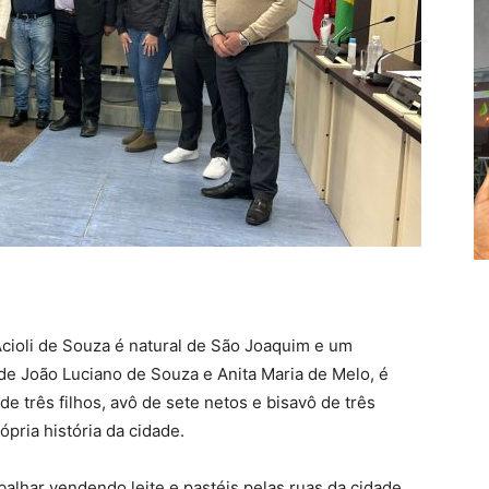
cioli de Souza é natural de São Joaquim e um
de João Luciano de Souza e Anita Maria de Melo, é
e três filhos, avô de sete netos e bisavô de três
pria história da cidade.
alhar vendendo leite e pastéis pelas ruas da cidade.