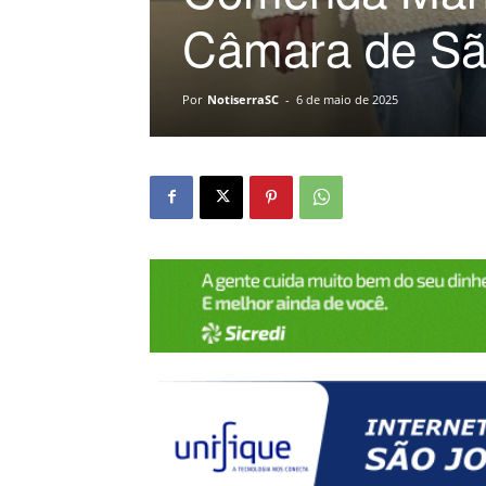
Câmara de Sã
Por
NotiserraSC
-
6 de maio de 2025