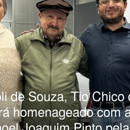
li de Souza, Tio Chico
será homenageado com 
el Joaquim Pinto pela