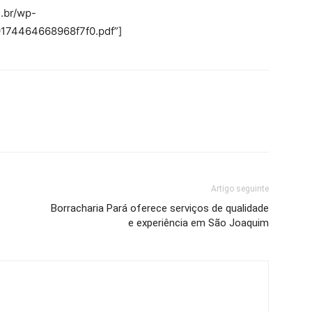
m.br/wp-
174464668968f7f0.pdf”]
Artigo seguinte
Borracharia Pará oferece serviços de qualidade
e experiência em São Joaquim