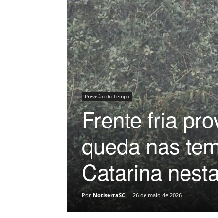
Previsão do Tempo
Frente fria pr
queda nas te
Catarina nest
Por
NotiserraSC
-
26 de maio de 2026