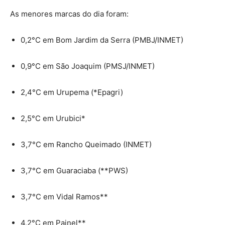
As menores marcas do dia foram:
0,2°C em Bom Jardim da Serra (PMBJ/INMET)
0,9°C em São Joaquim (PMSJ/INMET)
2,4°C em Urupema (*Epagri)
2,5°C em Urubici*
3,7°C em Rancho Queimado (INMET)
3,7°C em Guaraciaba (**PWS)
3,7°C em Vidal Ramos**
4,2°C em Painel**