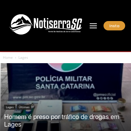
Insta
Home
Lages
Lages
Últimas
Homem é preso por tráfico de drogas em
Lages