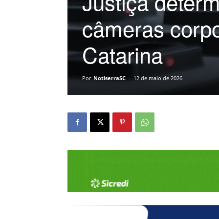
Justiça deter
câmeras corpo
Catarina
Por
NotiserraSC
-
12 de maio de 2026