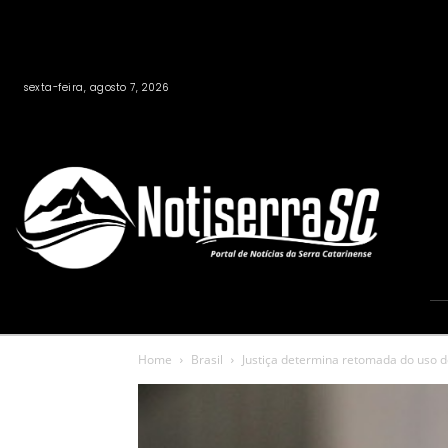
sexta-feira, agosto 7, 2026
Home
Brasil
Justiça determina retomada do uso d