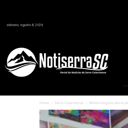
sábado, agosto 8, 2026
Home
Serra Catarinense
Meteorologista alerta p