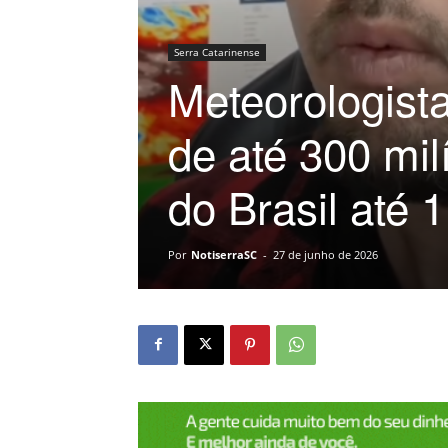
Serra Catarinense
Meteorologist
de até 300 mil
do Brasil até 1
Por
NotiserraSC
-
27 de junho de 2026