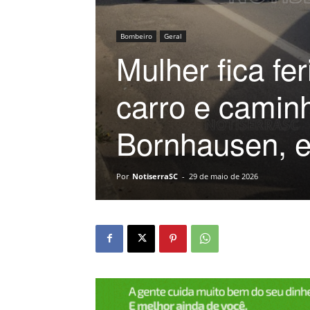
Bombeiro
Geral
Mulher fica fe
carro e camin
Bornhausen, 
Por
NotiserraSC
-
29 de maio de 2026