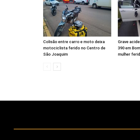
Colisão entre carro e moto deixa
Grave acide
motociclista ferido no Centro de
390 em Bom 
São Joaquim
mulher feri