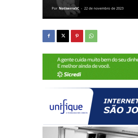
Por
NotiserraSC
-
22 de novembro de 2023