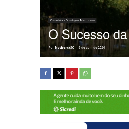
Colunista - Domingos Martorano
O Sucesso da
Por
NotiserraSC
-
6 de abril de 2024