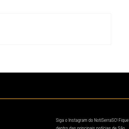
Siga o Instagram do NotiSerraSC! Fique
dentro das principais notícias de São