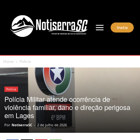
Insta
Home
Polícia
Polícia
Polícia Militar atende ocorrência de
violência familiar, dano e direção perigosa
em Lages
Por
NotiserraSC
-
2 de julho de 2026