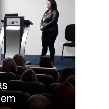
as
o em