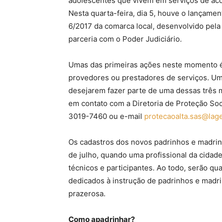
adolescentes que vivem em serviços de aco
Nesta quarta-feira, dia 5, houve o lançament
6/2017 da comarca local, desenvolvido pela
parceria com o Poder Judiciário.
Umas das primeiras ações neste momento é s
provedores ou prestadores de serviços. Um
desejarem fazer parte de uma dessas três 
em contato com a Diretoria de Proteção Soc
3019-7460 ou e-mail
protecaoalta.sas@lage
Os cadastros dos novos padrinhos e madrinh
de julho, quando uma profissional da cidad
técnicos e participantes. Ao todo, serão qu
dedicados à instrução de padrinhos e madri
prazerosa.
Como apadrinhar?