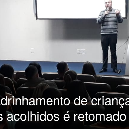
adrinhamento de crianç
s acolhidos é retomad