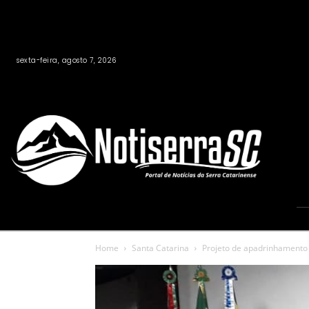
sexta-feira, agosto 7, 2026
Home
Santa Catarina
Projeto de apadrinhamento 