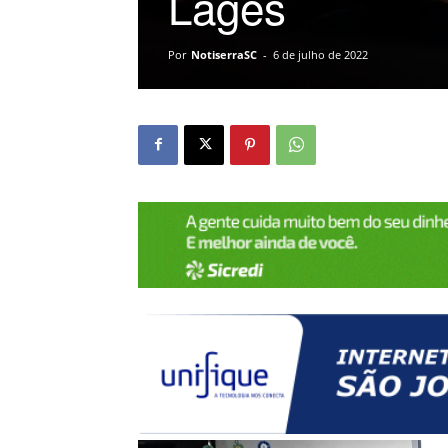
Lages
Por
NotiserraSC
-
6 de julho de 2022