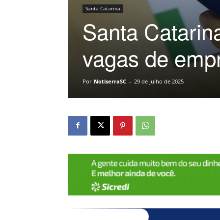
Santa Catarina
Santa Catarina
vagas de empr
Por
NotiserraSC
-
29 de julho de 2025