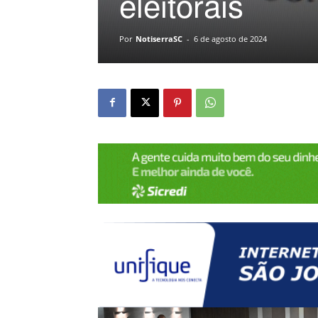
eleitorais
Por
NotiserraSC
-
6 de agosto de 2024