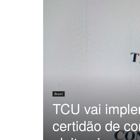
Brasil
TCU vai imple
certidão de co