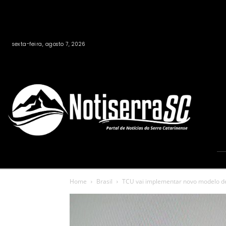
sexta-feira, agosto 7, 2026
Home
Brasil
TCU vai implementar novo modelo de c