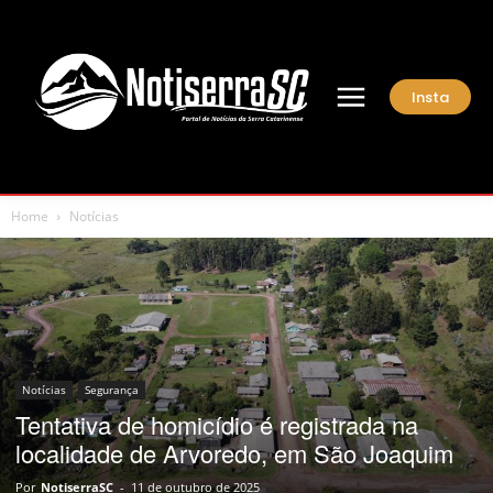
Insta
Home
Notícias
Notícias
Segurança
Tentativa de homicídio é registrada na
localidade de Arvoredo, em São Joaquim
Por
NotiserraSC
-
11 de outubro de 2025