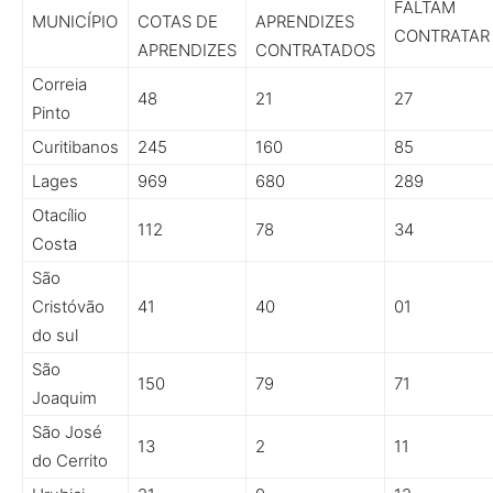
FALTAM
MUNICÍPIO
COTAS DE
APRENDIZES
CONTRATAR
APRENDIZES
CONTRATADOS
Correia
48
21
27
Pinto
Curitibanos
245
160
85
Lages
969
680
289
Otacílio
112
78
34
Costa
São
Cristóvão
41
40
01
do sul
São
150
79
71
Joaquim
São José
13
2
11
do Cerrito