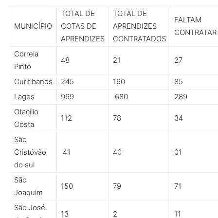
TOTAL DE
TOTAL DE
FALTAM
MUNICÍPIO
COTAS DE
APRENDIZES
CONTRATAR
APRENDIZES
CONTRATADOS
Correia
48
21
27
Pinto
Curitibanos
245
160
85
Lages
969
680
289
Otacílio
112
78
34
Costa
São
Cristóvão
41
40
01
do sul
São
150
79
71
Joaquim
São José
13
2
11