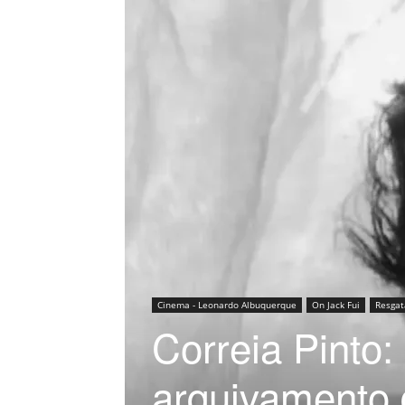
Cinema - Leonardo Albuquerque
On Jack Fui
Resgat
Correia Pint
arquivamento d