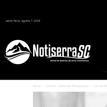
sexta-feira, agosto 7, 2026
Home
Cinema - Leonardo Albuquerque
Correia P