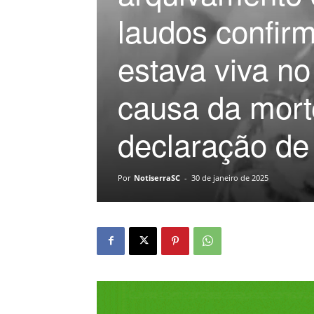
laudos confir
estava viva no
causa da mort
declaração de 
Por
NotiserraSC
-
30 de janeiro de 2025