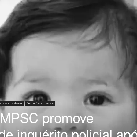
ando a história
Serra Catarinense
o: MPSC promove
e inquérito policial ap