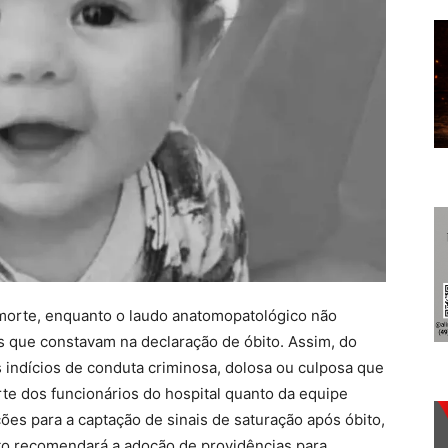
 morte, enquanto o laudo anatomopatológico não
s que constavam na declaração de óbito. Assim, do
s indícios de conduta criminosa, dolosa ou culposa que
arte dos funcionários do hospital quanto da equipe
ões para a captação de sinais de saturação após óbito,
nto recomendará a adoção de providências para