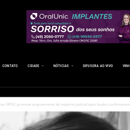
CONTATO
CIDADE
NÓTICIAS
DIFUSORA AO VIVO
VIN
into: MPSC promove arquivamento de inquérito policial após laudos confirmarem 