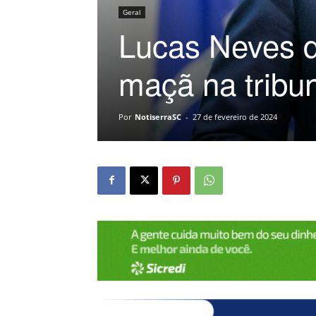
Geral
Lucas Neves d
maçã na tribu
Por
NotiserraSC
-
27 de fevereiro de 2024