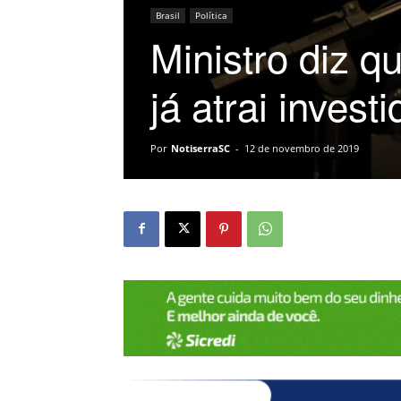
Brasil
Política
Ministro diz q
já atrai invest
Por
NotiserraSC
-
12 de novembro de 2019