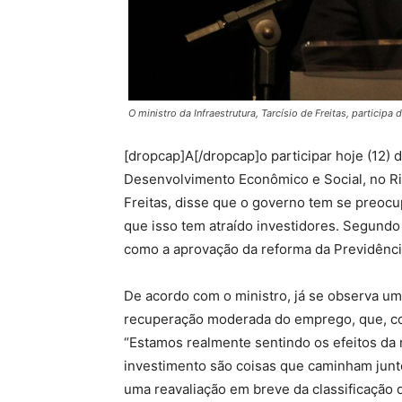
O ministro da Infraestrutura, Tarcísio de Freitas, particip
[dropcap]A[/dropcap]o participar hoje (12)
Desenvolvimento Econômico e Social, no Rio 
Freitas, disse que o governo tem se preoc
que isso tem atraído investidores. Segundo
como a aprovação da reforma da Previdênci
De acordo com o ministro, já se observa uma
recuperação moderada do emprego, que, co
“Estamos realmente sentindo os efeitos da 
investimento são coisas que caminham junt
uma reavaliação em breve da classificação d