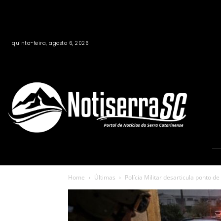
quinta-feira, agosto 6, 2026
Home
Últimas
Polícia Militar desarticula ponto d