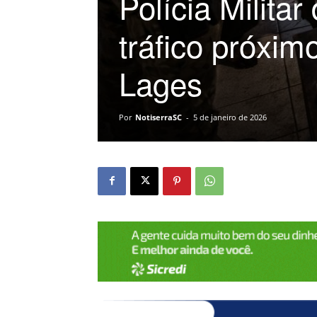
Polícia Militar
tráfico próxim
Lages
Por
NotiserraSC
-
5 de janeiro de 2026