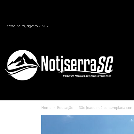
sexta-feira, agosto 7, 2026
Home
Educação
São Joaquim é contemplada com E