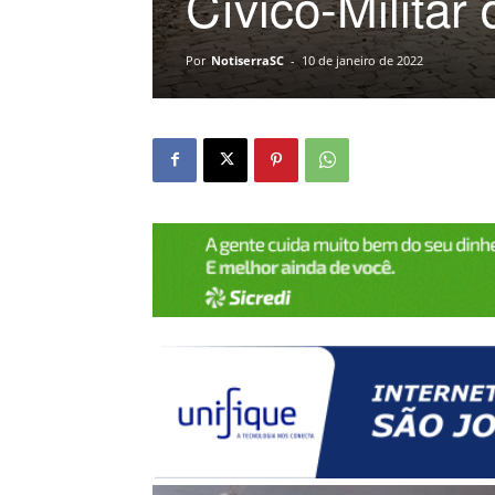
Cívico-Militar
Por
NotiserraSC
-
10 de janeiro de 2022