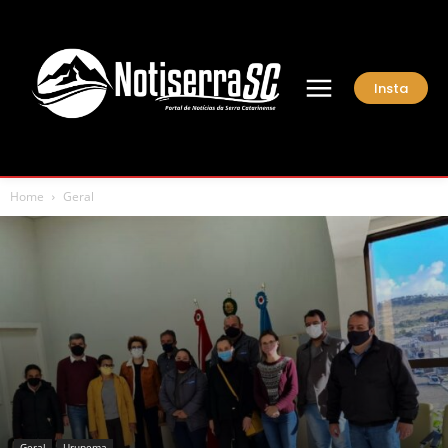
Insta
Home
Geral
Geral
Urupema