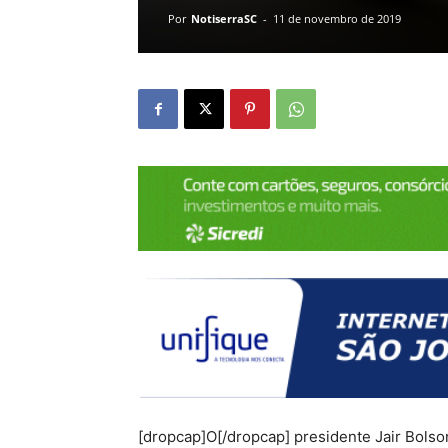
Por
NotiserraSC
-
11 de novembro de 2019
[dropcap]O[/dropcap] presidente Jair Bolso