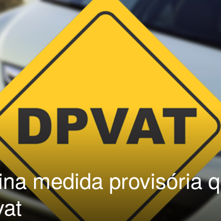
ina medida provisória 
vat