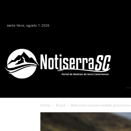
sexta-feira, agosto 7, 2026
Home
Brasil
Bolsonaro assina medida provisória 