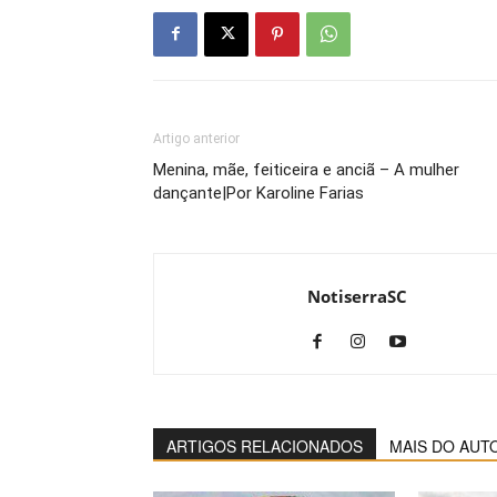
Artigo anterior
Menina, mãe, feiticeira e anciã – A mulher
dançante|Por Karoline Farias
NotiserraSC
ARTIGOS RELACIONADOS
MAIS DO AUT