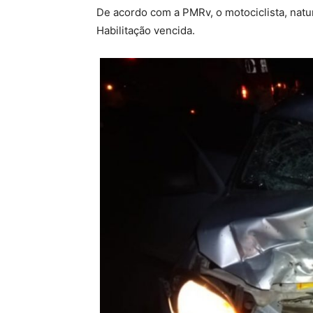
De acordo com a PMRv, o motociclista, natu
Habilitação vencida.