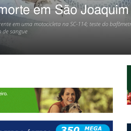
 morte em São Joaquim
frente em uma motocicleta na SC-114; teste do bafômet
ro de sangue