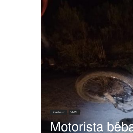
Bombeiro
SAMU
Motorista bêb