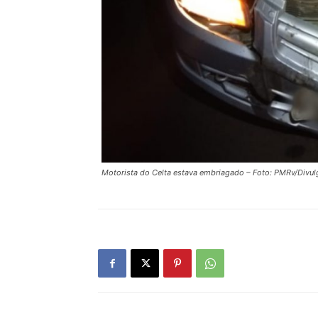
Motorista do Celta estava embriagado – Foto: PMRv/Divu