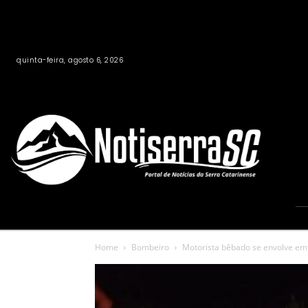
quinta-feira, agosto 6, 2026
Home
Bombeiro
Motorista bêbado se envolve em