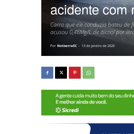
acidente com
Carro que ele conduzia bateu de 
acusou 0,46Mg/L de álcool por lit
Por
NotiserraSC
-
13 de janeiro de 2020