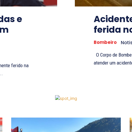
das e
Acident
em
ferida n
Bombeiro
Noti
O Corpo de Bombeir
atender um acidente
mente ferido na
..