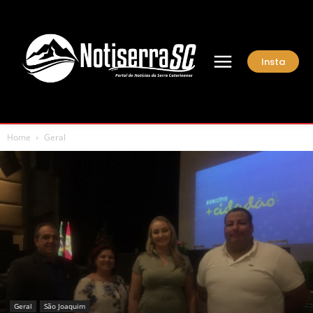
Insta
Home
Geral
Geral
São Joaquim